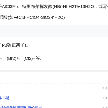
子AlCl3F-)、特里布尔挥发酸(HBr·HI·H2Te·13H2O，或
酸(如FeCl3·HClO4·SiO2·nH2O)
化(碳正离子)。
(Br2)+、(Cl2)+等。
阅读
本书是
阅读
林响忽作玻璃碎地声的意思