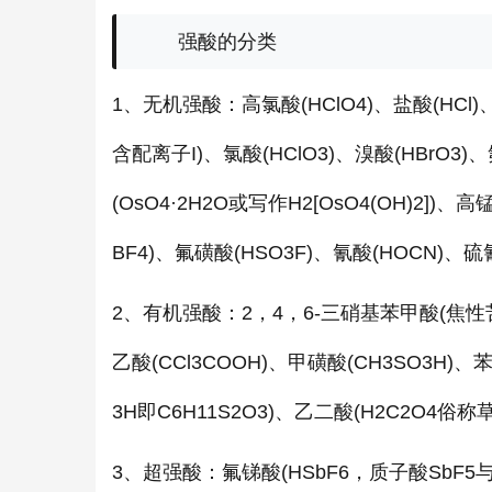
强酸的分类
1、无机强酸：高氯酸(HClO4)、盐酸(HCl)、
含配离子I)、氯酸(HClO3)、溴酸(HBrO3)、
(OsO4·2H2O或写作H2[OsO4(OH)2])、
BF4)、氟磺酸(HSO3F)、氰酸(HOCN)、硫
2、有机强酸：2，4，6-三硝基苯甲酸(焦性苦味
乙酸(CCl3COOH)、甲磺酸(CH3SO3H)、
3H即C6H11S2O3)、乙二酸(H2C2O4俗
3、超强酸：氟锑酸(HSbF6，质子酸SbF5