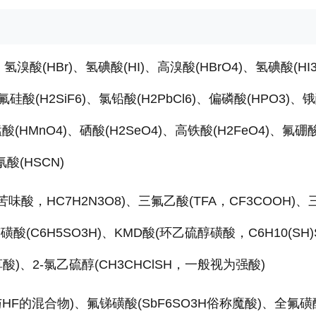
氢溴酸(HBr)、氢碘酸(HI)、高溴酸(HBrO4)、氢碘酸(HI
氟硅酸(H2SiF6)、氯铅酸(H2PbCl6)、偏磷酸(HPO3)、
高锰酸(HMnO4)、硒酸(H2SeO4)、高铁酸(H2FeO4)、氟硼
氰酸(HSCN)
酸，HC7H2N3O8)、三氟乙酸(TFA，CF3COOH)、
苯磺酸(C6H5SO3H)、KMD酸(环乙硫醇磺酸，C6H10(SH)
称草酸)、2-氯乙硫醇(CH3CHClSH，一般视为强酸)
与HF的混合物)、氟锑磺酸(SbF6SO3H俗称魔酸)、全氟