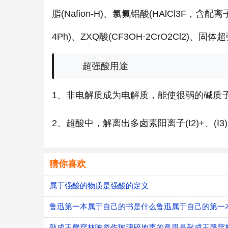
脂(Nafion-H)、氯氟铝酸(HAlCl3F，含配离
4Ph)、ZXQ酸(CF3OH·2CrO2Cl2)、固体超强
超强酸用途
1、非电解质成为电解质，能使很弱的碱质子
2、超酸中，解离出多卤素阳离子(I2)+、(I3)+、
猜你喜欢
属于强酸的物质是强酸的定义
鲁迅第一本属于自己的书是什么鲁迅属于自己的第一
敲成玉馨穿林响忽作玻璃碎地声的意思是敲成玉磬穿