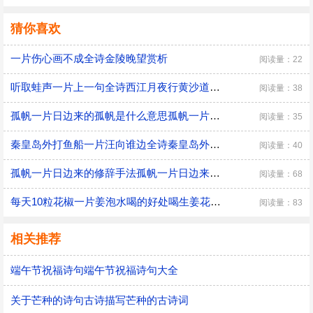
猜你喜欢
一片伤心画不成全诗金陵晚望赏析
阅读量：22
听取蛙声一片上一句全诗西江月夜行黄沙道中翻译
阅读量：38
孤帆一片日边来的孤帆是什么意思孤帆一片日边来出处
阅读量：35
秦皇岛外打鱼船一片汪向谁边全诗秦皇岛外打鱼船一片汪向谁边全诗翻译
阅读量：40
孤帆一片日边来的修辞手法孤帆一片日边来的修辞手法是什么
阅读量：68
每天10粒花椒一片姜泡水喝的好处喝生姜花椒水的功效
阅读量：83
相关推荐
端午节祝福诗句端午节祝福诗句大全
关于芒种的诗句古诗描写芒种的古诗词