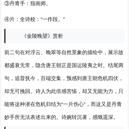
③丹青手：指画师。
④片：全诗校：“一作段。”
《金陵晚望》赏析
前二句在对浮云、晚翠等自然景象的描绘中，展示故
都盛衰无常，隐含唐王朝正是国运陵夷之时。结尾两
句，追昔抚今，百端交集，预感到唐王朝危机四伏，
却无可挽回。诗人为此倍感苦恼，却又无能为力，只
能将这种潜在危机归结为“一片伤心”，而这又是丹青
妙手所无法表述出来的。诗婉转沉著，感慨遥深。