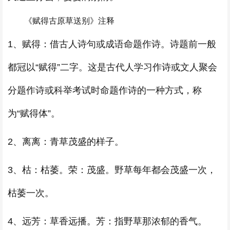
《赋得古原草送别》注释
1、赋得：借古人诗句或成语命题作诗。诗题前一般
都冠以“赋得”二字。这是古代人学习作诗或文人聚会
分题作诗或科举考试时命题作诗的一种方式，称
为“赋得体”。
2、离离：青草茂盛的样子。
3、枯：枯萎。荣：茂盛。野草每年都会茂盛一次，
枯萎一次。
4、远芳：草香远播。芳：指野草那浓郁的香气。