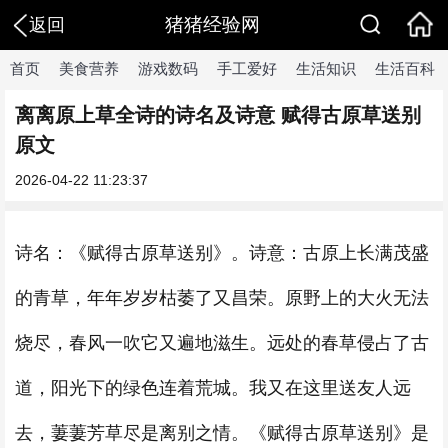
猪猪经验网
返回
首页
美食营养
游戏数码
手工爱好
生活知识
生活百科
离离原上草全诗的诗名及诗意 赋得古原草送别
原文
2026-04-22 11:23:37
诗名：《赋得古原草送别》。诗意：古原上长满茂盛
的青草，年年岁岁枯萎了又昌荣。原野上的大火无法
烧尽，春风一吹它又遍地滋生。远处的春草侵占了古
道，阳光下的绿色连着荒城。我又在这里送友人远
去，萋萋芳草尽是离别之情。《赋得古原草送别》是