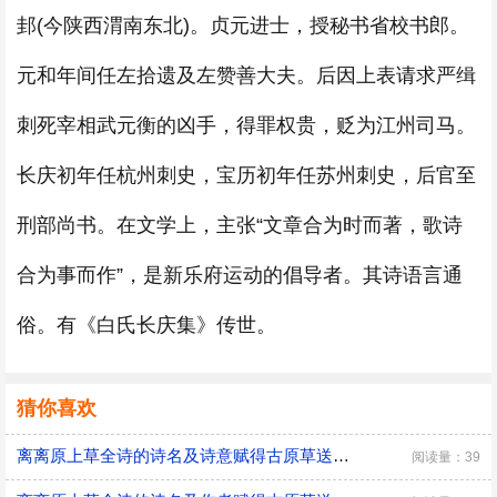
邽(今陕西渭南东北)。贞元进士，授秘书省校书郎。
元和年间任左拾遗及左赞善大夫。后因上表请求严缉
刺死宰相武元衡的凶手，得罪权贵，贬为江州司马。
长庆初年任杭州刺史，宝历初年任苏州刺史，后官至
刑部尚书。在文学上，主张“文章合为时而著，歌诗
合为事而作”，是新乐府运动的倡导者。其诗语言通
俗。有《白氏长庆集》传世。
猜你喜欢
离离原上草全诗的诗名及诗意赋得古原草送别原文
阅读量：39