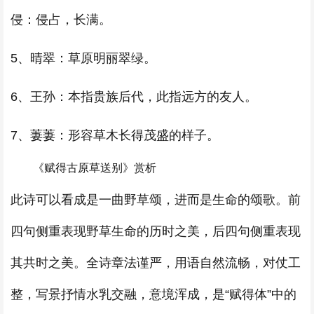
侵：侵占，长满。
5、晴翠：草原明丽翠绿。
6、王孙：本指贵族后代，此指远方的友人。
7、萋萋：形容草木长得茂盛的样子。
《赋得古原草送别》赏析
此诗可以看成是一曲野草颂，进而是生命的颂歌。前
四句侧重表现野草生命的历时之美，后四句侧重表现
其共时之美。全诗章法谨严，用语自然流畅，对仗工
整，写景抒情水乳交融，意境浑成，是“赋得体”中的