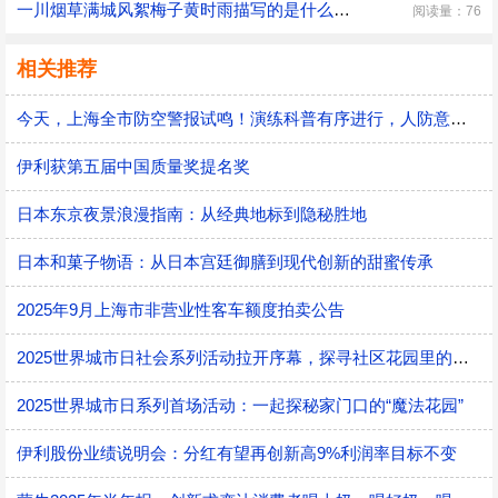
一川烟草满城风絮梅子黄时雨描写的是什么季节一川烟草满城风絮梅子黄时雨描写的是什么时候的季节
阅读量：76
相关推荐
今天，上海全市防空警报试鸣！演练科普有序进行，人防意识“声入人心”
伊利获第五届中国质量奖提名奖
日本东京夜景浪漫指南：从经典地标到隐秘胜地
日本和菓子物语：从日本宫廷御膳到现代创新的甜蜜传承
2025年9月上海市非营业性客车额度拍卖公告
2025世界城市日社会系列活动拉开序幕，探寻社区花园里的智慧应用
2025世界城市日系列首场活动：一起探秘家门口的“魔法花园”
伊利股份业绩说明会：分红有望再创新高9%利润率目标不变