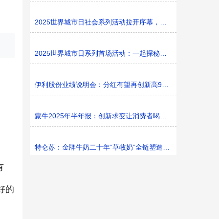
2025世界城市日社会系列活动拉开序幕，探寻社区花园里的
2025世界城市日系列首场活动：一起探秘家门口的“魔法花园
伊利股份业绩说明会：分红有望再创新高9%利润率目标不变
蒙牛2025年半年报：创新求变让消费者喝上奶、喝好奶、喝
特仑苏：金牌牛奶二十年“草牧奶”全链塑造有机新矩阵
有
好的