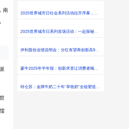
，南
2025世界城市日社会系列活动拉开序幕，探寻社区花园里的
0
2025世界城市日系列首场活动：一起探秘家门口的“魔法花园
伊利股份业绩说明会：分红有望再创新高9%利润率目标不变
蒙牛2025年半年报：创新求变让消费者喝上奶、喝好奶、喝
派
特仑苏：金牌牛奶二十年“草牧奶”全链塑造有机新矩阵
世
儒