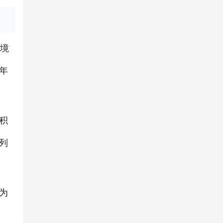
家境
年
积
列
为