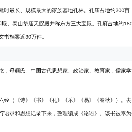
延时最长、规模最大的家族墓地孔林。孔庙占地约200亩
和殿、泰山岱庙天贶殿并称东方三大宝殿。孔府占地约18
文书档案近30万件。
纥，母颜氏。中国古代思想家、政治家、教育家，儒家学
六经（《诗》《书》《礼》《乐》《易》《春秋》）。去
行语录和思想记录下来，整理编成《论语》。该书被奉为