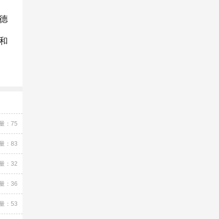
德
和
量：75
量：83
量：32
量：36
量：53