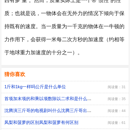
西有多“重”。然而，质量实际上是一个带“惯性”的性
质；也就是说，一物体会在无外力的情况下倾向于保
持既有的速度。当一质量为一千克的物体在一牛顿的
力作用下，会获得一米每二次方秒的加速度（约相等
于地球重力加速度的十分之一）。
猜你喜欢
1斤和1kg一样吗公斤是什么单位
阅读量：31
首项加末项的和乘以项数除以二求和是什么意思首项加末项的和乘以项数除以二求和是什么公式
阅读量：35
沈腾演三斤哥的电视剧叫什么沈腾三斤哥出自哪部影视剧
阅读量：44
凤梨和菠萝的区别凤梨和菠萝有何区别
阅读量：61