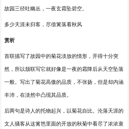
故园三径吐幽丛，一夜玄霜坠碧空。
多少天涯未归客，尽借篱落看秋风
赏析
首联描写了故园中的菊花淡放的情形，开得十分突
然，所以颔联写它就好像是一夜的霜降后从天空坠落
一般。写出了菊花高傲的品质，不张扬，但是却内涵
丰沛，在淡然中凸现其品质。
后两句是诗人的托物起兴，以菊花自比。沦落天涯的
文人骚客从这篱笆里面的开放的秋菊中看尽了浓浓衰