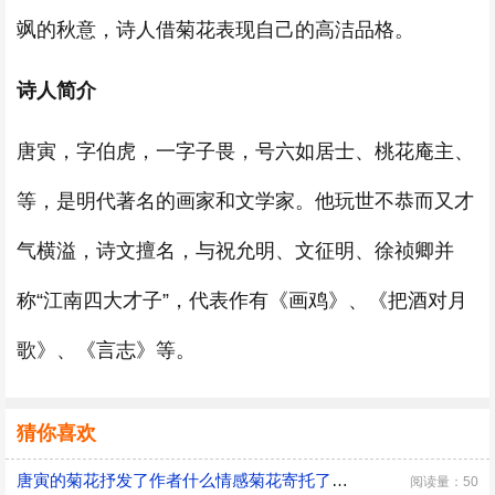
飒的秋意，诗人借菊花表现自己的高洁品格。
诗人简介
唐寅，字伯虎，一字子畏，号六如居士、桃花庵主、
等，是明代著名的画家和文学家。他玩世不恭而又才
气横溢，诗文擅名，与祝允明、文征明、徐祯卿并
称“江南四大才子”，代表作有《画鸡》、《把酒对月
歌》、《言志》等。
猜你喜欢
唐寅的菊花抒发了作者什么情感菊花寄托了诗人怎样的思想感情
阅读量：50