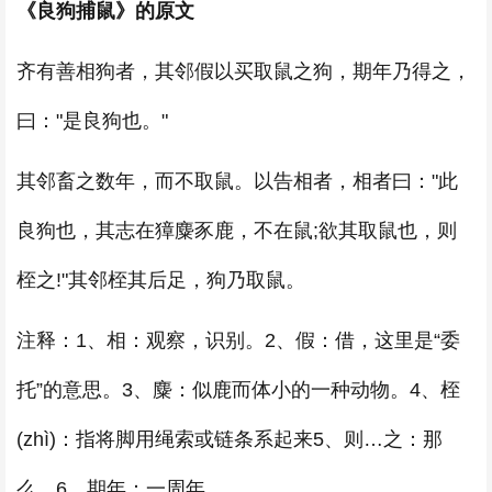
《良狗捕鼠》的原文
齐有善相狗者，其邻假以买取鼠之狗，期年乃得之，
曰："是良狗也。"
其邻畜之数年，而不取鼠。以告相者，相者曰："此
良狗也，其志在獐麋豕鹿，不在鼠;欲其取鼠也，则
桎之!"其邻桎其后足，狗乃取鼠。
注释：1、相：观察，识别。2、假：借，这里是“委
托”的意思。3、麋：似鹿而体小的一种动物。4、桎
(zhì)：指将脚用绳索或链条系起来5、则…之：那
么。6、期年：一周年。