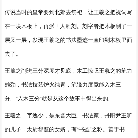
传说当时的皇帝要到北郊去祭祀，让王羲之把祝词写
在一块木板上，再派工人雕刻。刻字者把木板削了一
层又一层，发现王羲之的书法墨迹一直印到木板里面
去了。
王羲之削进三分深度才见底，木工惊叹王羲之的笔力
雄劲，书法技艺炉火纯青，笔锋力度竟能入木三
分。“入木三分”就是从这个故事中得出来的。
王羲之，字逸少，是东晋大臣、书法家，丹阳尹王旷
的儿子，太尉郗鉴的女婿，有“书圣”之称。善于书