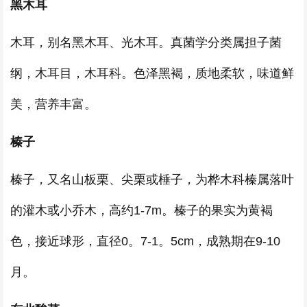
黑木耳
木耳，别名黑木耳、光木耳。真菌学分类属担子菌
纲，木耳目，木耳科。色泽黑褐，质地柔软，味道鲜
美，营养丰富。
榛子
榛子，又名山板栗、尖栗或棰子，为桦木科榛属落叶
的灌木或小乔木，高约1-7m。榛子的果实为黄褐
色，接近球形，直径0。7-1。5cm，成熟期在9-10
月。