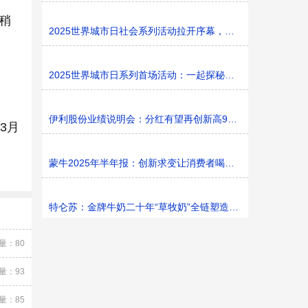
稍
2025世界城市日社会系列活动拉开序幕，探寻社区花园里的
2025世界城市日系列首场活动：一起探秘家门口的“魔法花园
伊利股份业绩说明会：分红有望再创新高9%利润率目标不变
3月
蒙牛2025年半年报：创新求变让消费者喝上奶、喝好奶、喝
特仑苏：金牌牛奶二十年“草牧奶”全链塑造有机新矩阵
量：80
量：93
量：85