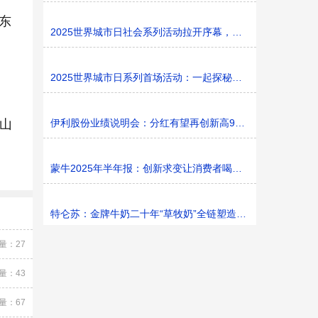
东
2025世界城市日社会系列活动拉开序幕，探寻社区花园里的
2025世界城市日系列首场活动：一起探秘家门口的“魔法花园
为山
伊利股份业绩说明会：分红有望再创新高9%利润率目标不变
蒙牛2025年半年报：创新求变让消费者喝上奶、喝好奶、喝
特仑苏：金牌牛奶二十年“草牧奶”全链塑造有机新矩阵
量：27
量：43
量：67