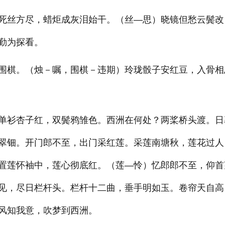
死丝方尽，蜡炬成灰泪始干。（丝—思）晓镜但愁云鬓改
勤为探看。
围棋。（烛－嘱，围棋－违期）玲珑骰子安红豆，入骨相
单衫杏子红，双鬓鸦雏色。西洲在何处？两桨桥头渡。日
翠钿。开门郎不至，出门采红莲。采莲南塘秋，莲花过人
置莲怀袖中，莲心彻底红。（莲—怜）忆郎郎不至，仰首
见，尽日栏杆头。栏杆十二曲，垂手明如玉。卷帘天自高
风知我意，吹梦到西洲。