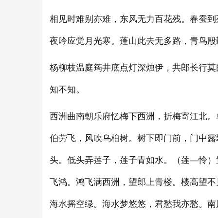
相见时难别亦难，东风无力百花残。春蚕到
夜吟应觉月光寒。蓬山此去无多路，青鸟殷
杨柳枝温庭筠井底点灯深烛伊，共郎长行莫
知不知。
西洲曲南朝乐府忆梅下西洲，折梅寄江北。
伯劳飞，风吹乌桕树。树下即门前，门中露
头。低头弄莲子，莲子青如水。（莲—怜）
飞鸿。鸿飞满西洲，望郎上青楼。楼高望不
海水摇空绿。海水梦悠悠，君愁我亦愁。南