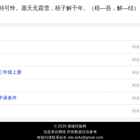
特可怜。愿天无霜雪，梧子解千年。（梧—吾，解—结）
阅读
阅读
三年级上册
阅读
阅读
申请条件
阅读
阅读
© 2026 猪猪经验网
信息来自网络 所有数据仅供参考
有疑问请联系站长 site.kefu@gmail.com