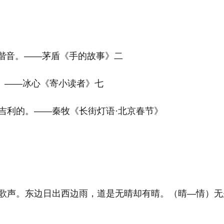
是谐音。——茅盾《手的故事》二
冰’。——冰心《寄小读者》七
吉利的。——秦牧《长街灯语·北京春节》
歌声。东边日出西边雨，道是无晴却有晴。（晴—情）无