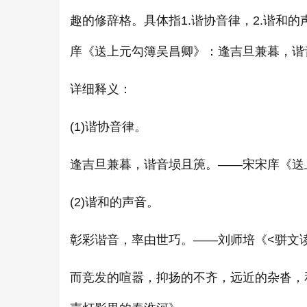
趣的修辞格。具体指1.谐协音律，2.谐和的
庠《送上元勾簿吴昌卿》：逢吉旦兼暮，谐
详细释义：
(1)谐协音律。
逢吉旦兼暮，谐音埙且箎。——宋宋庠《送
(2)谐和的声音。
彰彩谐音，率由世巧。——刘师培《<骈文
而竞发的喧嚣，抑扬的不齐，远近的杂沓，