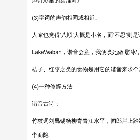
声灯影里的秦淮河》
(3)字词的声韵相同或相近。
人家也觉得‘八顺’大概是小名，而‘不忍’则
LakeWaban，谐音会意，我便唤她做‘慰
桔子、红枣之类的食物是用它的谐音来求个
(4)一种修辞方法
谐音古诗：
竹枝词刘禹锡杨柳青青江水平，闻郎岸上踏
李商隐