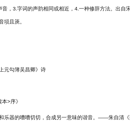
声音，3.字词的声韵相同或相近，4.一种修辞方法。出自
音埙且箎。
上元勾簿吴昌卿》诗
读本>序》
和乐器的嘈嘈切切，合成另一意味的谐音。——朱自清《