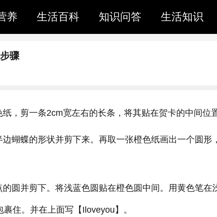
营养
生活百科
知识问答
生活知识
作步骤
色纸，剪一条2cm宽左右的长条，将其贴在贺卡的中间位
半边蝴蝶的形状并剪下来。再取一张橙色纸画出一个圆形
点的圆并剪下。将浅蓝色圆贴在橙色圆中间。用黄色笔在
住。并在上面写【Iloveyou】。