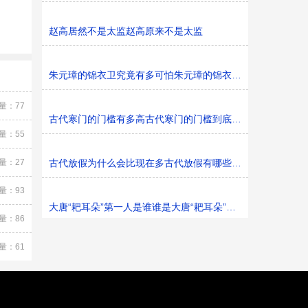
赵高居然不是太监赵高原来不是太监
朱元璋的锦衣卫究竟有多可怕朱元璋的锦衣卫可怕吗
量：77
古代寒门的门槛有多高古代寒门的门槛到底有多高
量：55
量：27
古代放假为什么会比现在多古代放假有哪些节日可放
量：93
大唐“耙耳朵”第一人是谁谁是大唐“耙耳朵”第一人
量：86
量：61