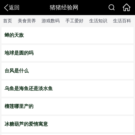
猪猪经验网
返回
首页
美食营养
游戏数码
手工爱好
生活知识
生活百科
蝉的天敌
地球是圆的吗
台风是什么
乌鱼是海鱼还是淡水鱼
榴莲哪里产的
冰糖葫芦的爱情寓意