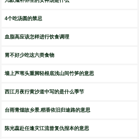
几款滋补养生的安神汤是什么
4个吃汤圆的禁忌
血脂高应该怎样进行饮食调理
胃不好少吃这六类食物
墙上芦苇头重脚轻根底浅山间竹笋的意思
西江月夜行黄沙道中写的是什么季节
台雨青烟故乡景,稻香依旧归途路的意思
陈光蕊赴任逢灾江流曾复仇报本的意思