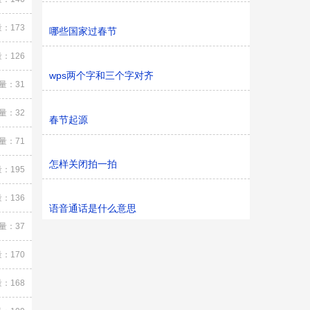
：173
哪些国家过春节
：126
wps两个字和三个字对齐
量：31
量：32
春节起源
量：71
怎样关闭拍一拍
：195
：136
语音通话是什么意思
量：37
：170
：168